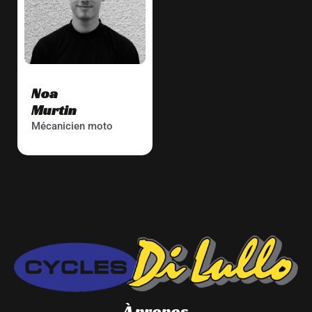
Noa
Murtin
Mécanicien moto
À propos