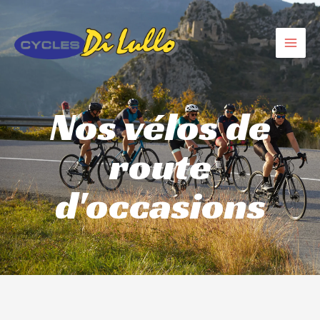
Aller
MAI
au
MEN
contenu
Nos vélos de
route
d'occasions